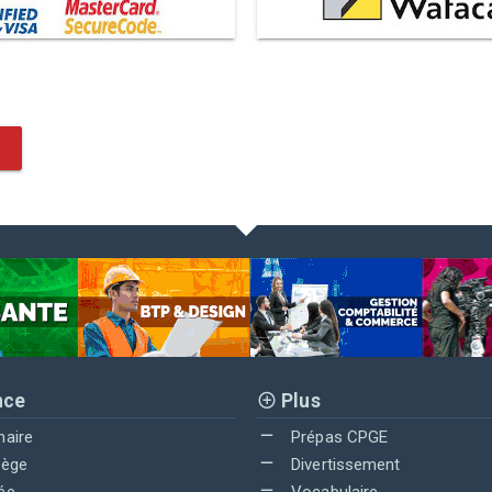
nce
Plus
maire
Prépas CPGE
lège
Divertissement