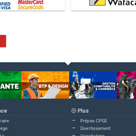
nce
Plus
maire
Prépas CPGE
lège
Divertissement