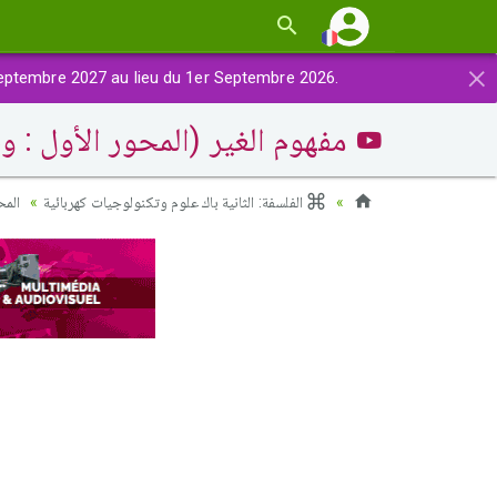
×
eptembre 2027 au lieu du 1er Septembre 2026.
مفهوم الغير (المحور الأول : )
الفلسفة: الثانية باك علوم وتكنولوجيات كهربائية
الم)