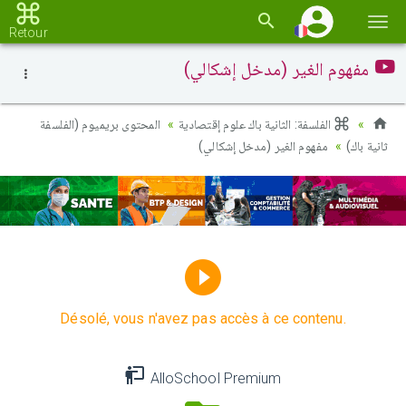
Basc
Retour
la
مفهوم الغير (مدخل إشكالي)
navi
الفلسفة: الثانية باك علوم إقتصادية
المحتوى بريميوم (الفلسفة
ثانية باك)
مفهوم الغير (مدخل إشكالي)
Désolé, vous n'avez pas accès à ce contenu.
AlloSchool Premium