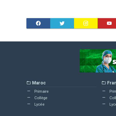
Maroc
Fra
Primaire
Pri
Collège
Col
Lycée
Lyc