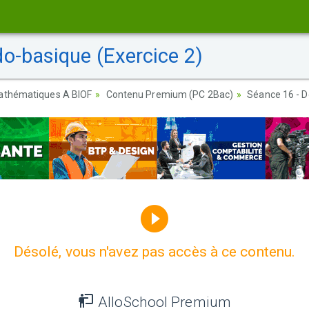
o-basique (Exercice 2)
athématiques A BIOF
Contenu Premium (PC 2Bac)
Séance 16 - D
Désolé, vous n'avez pas accès à ce contenu.
AlloSchool Premium