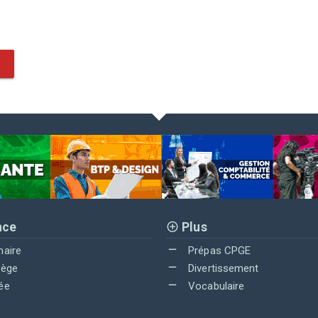
nce
Plus
maire
Prépas CPGE
lège
Divertissement
ée
Vocabulaire