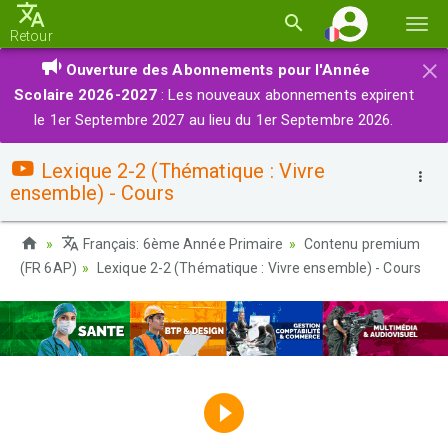
Basc
Retour
la
×
Ouverture des Abonnements pour l'Année
navi
Scolaire 2026-2027
: Les nouveaux abonnements expirent
le 1er Septembre 2027 au lieu du 1er Septembre 2026.
Lexique 2-2 (Thématique : Vivre
ensemble) - Cours
Français: 6ème Année Primaire
Contenu premium
(FR 6AP)
Lexique 2-2 (Thématique : Vivre ensemble) - Cours