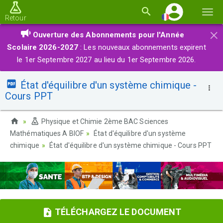
Basc
Retour
la
×
Ouverture des Abonnements pour l'Année
navi
Scolaire 2026-2027
: Les nouveaux abonnements expirent
le 1er Septembre 2027 au lieu du 1er Septembre 2026.
État d'équilibre d'un système chimique -
Cours PPT
Physique et Chimie 2ème BAC Sciences
Mathématiques A BIOF
État d'équilibre d'un système
chimique
État d'équilibre d'un système chimique - Cours PPT
TÉLÉCHARGEZ LE DOCUMENT