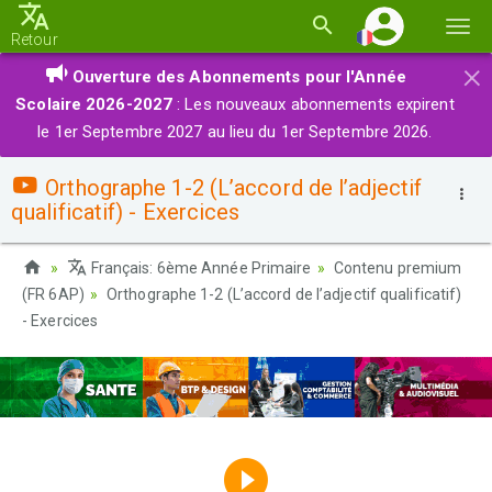
Basc
Retour
la
×
Ouverture des Abonnements pour l'Année
navi
Scolaire 2026-2027
: Les nouveaux abonnements expirent
le 1er Septembre 2027 au lieu du 1er Septembre 2026.
Orthographe 1-2 (L’accord de l’adjectif
qualificatif) - Exercices
Français: 6ème Année Primaire
Contenu premium
(FR 6AP)
Orthographe 1-2 (L’accord de l’adjectif qualificatif)
- Exercices