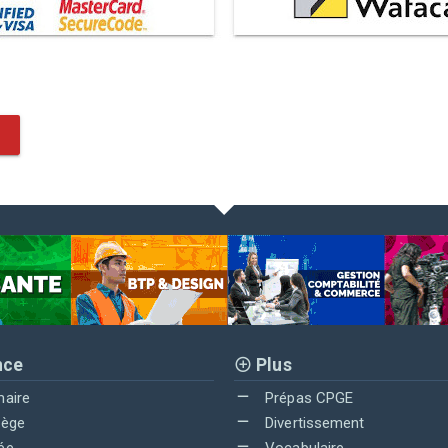
nce
Plus
maire
Prépas CPGE
lège
Divertissement