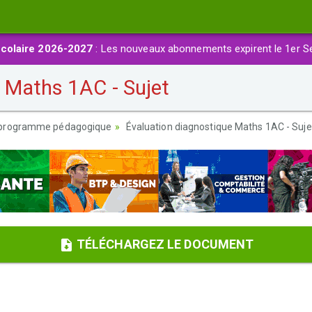
colaire 2026-2027
: Les nouveaux abonnements expirent le 1er S
 Maths 1AC - Sujet
 programme pédagogique
Évaluation diagnostique Maths 1AC - Suje
TÉLÉCHARGEZ LE DOCUMENT