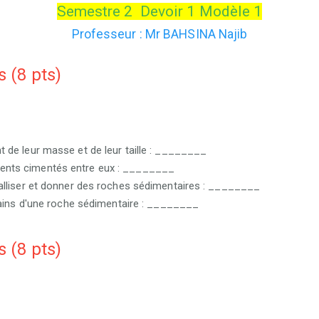
Semestre 2 Devoir 1 Modèle 1
Professeur : Mr
BAHSINA Najib
s (8 pts)
 de leur masse et de leur taille : ________
ents cimentés entre eux : ________
alliser et donner des roches sédimentaires : ________
rains d'une roche sédimentaire : ________
s (8 pts)