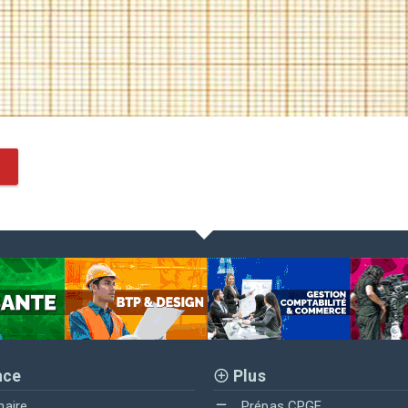
nce
Plus
maire
Prépas CPGE