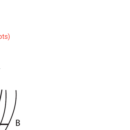
pts)
.