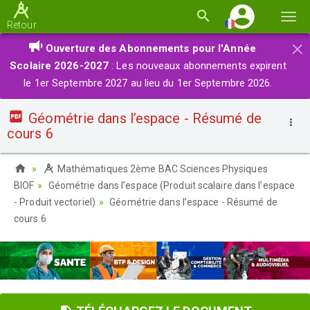
Basc
Retour
la
×
Ouverture des Abonnements pour l'Année
navi
Scolaire 2026-2027
: Les nouveaux abonnements expirent
le 1er Septembre 2027 au lieu du 1er Septembre 2026.
Géométrie dans l’espace - Résumé de
cours 6
Mathématiques 2ème BAC Sciences Physiques
BIOF
Géométrie dans l’espace (Produit scalaire dans l’espace
- Produit vectoriel)
Géométrie dans l’espace - Résumé de
cours 6