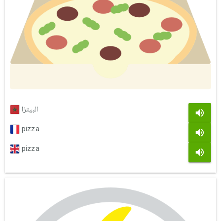
البيتزا
pizza
pizza