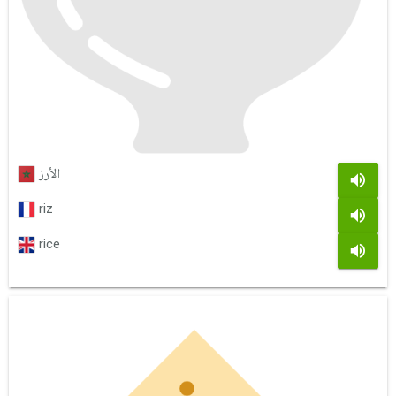
الأرز
riz
rice