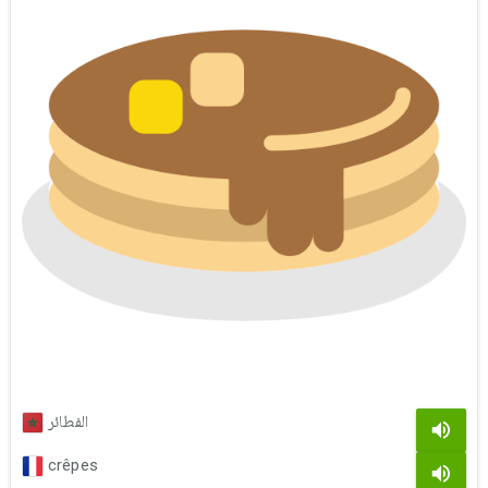
الفطائر
crêpes