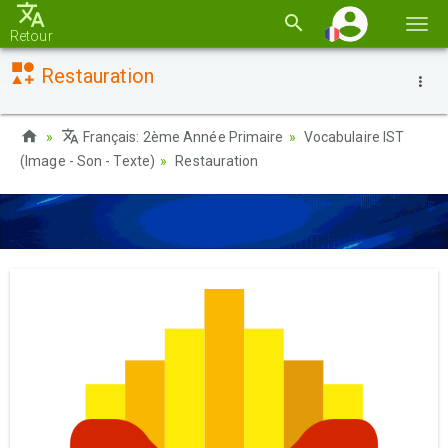
Basc
Retour
la
Restauration
navi
Français: 2ème Année Primaire
Vocabulaire IST
(Image - Son - Texte)
Restauration