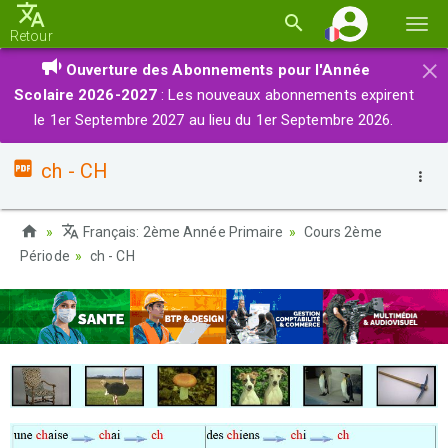
Basc
Retour
la
×
Ouverture des Abonnements pour l'Année
navi
Scolaire 2026-2027
: Les nouveaux abonnements expirent
le 1er Septembre 2027 au lieu du 1er Septembre 2026.
ch - CH
Français: 2ème Année Primaire
Cours 2ème
Période
ch - CH