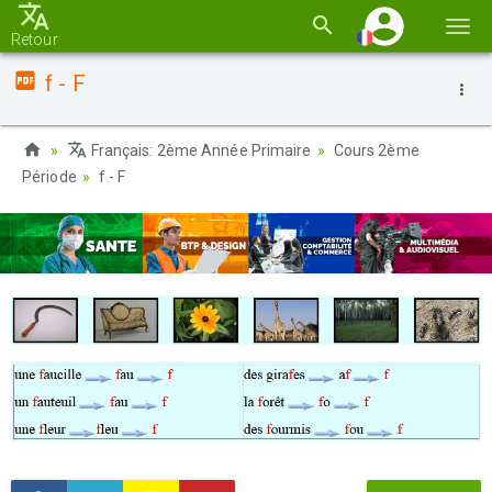
Basc
Retour
la
f - F
navi
Français: 2ème Année Primaire
Cours 2ème
Période
f - F