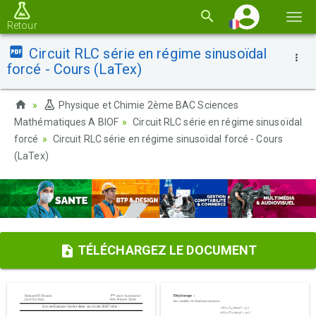
Basc
Retour
la
Circuit RLC série en régime sinusoïdal
navi
forcé - Cours (LaTex)
Physique et Chimie 2ème BAC Sciences
Mathématiques A BIOF
Circuit RLC série en régime sinusoïdal
forcé
Circuit RLC série en régime sinusoïdal forcé - Cours
(LaTex)
TÉLÉCHARGEZ LE DOCUMENT