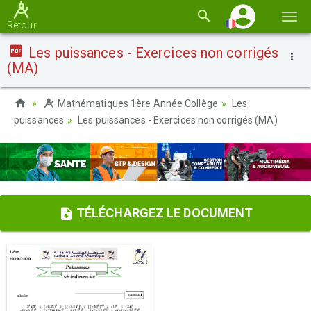
Basc
Retour
la
Les puissances - Exercices non corrigés
navi
(MA)
Mathématiques 1ère Année Collège
Les
puissances
Les puissances - Exercices non corrigés (MA)
TÉLÉCHARGEZ LE DOCUMENT