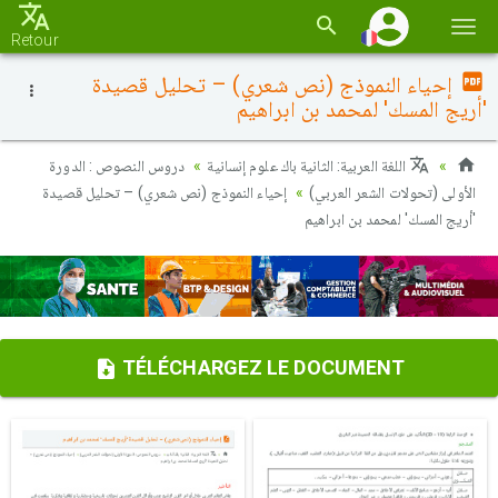
Basc
Retour
la
إحياء النموذج (نص شعري) – تحليل قصيدة
navi
'أريج المسك' لمحمد بن ابراهيم
اللغة العربية: الثانية باك علوم إنسانية
دروس النصوص : الدورة
الأولى (تحولات الشعر العربي)
إحياء النموذج (نص شعري) – تحليل قصيدة
'أريج المسك' لمحمد بن ابراهيم
TÉLÉCHARGEZ LE DOCUMENT