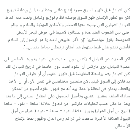
كان التبادل قبل ظهور السوق مجرد إنتاج عائلي وعطاء متبادل وإعادة توزيع.
لكن مع تطور الإنسان ظهر السوق بوصفه نظام توزيع وتبادل ونمت معه أنماط
التبادل التجاري التي جلبت معها التحضر والأخلاق المهذبة والسلام والوئام
حتى بين الشعوب المتباعدة والمتنافرة لاسيما في حوض البحر الأبيض
المتوسط. يقول مونتسكيو: "إن الأثر الطبيعي للتجارة هو الوصول إلى السلام.
فأمتان تتفاوضان فيما بينهما، هما أمتان ترتبطان برباط متبادل...".
لكن الحديث عن التبادل لا يكتمل دون الحديث عن النقود ودورها الأساسي في
عملية التبادل. يرى ماركس أن النقود لعبت دورا حاسما في تاريخ التبادل، لقد
كان التبادل يتم بواسطة المقايضة قبل ظهور النقود، أي أن طرفي التبادل
يدخلان إلى السوق فيتبادلان سلعتين مختلفتين في نفس الآن. أي أن الأخذ
والعطاء يتمان في لحظة واحدة. بيد أنه مع ظهور النقود أصبح من الممكن
مبادلة السلعة بمقبلها النقدي، وتأجيل الحصول على المقابل السلعي إلى ما بعد،
وهذا ما مكن حسب تحليلات ماركس، من تجاوز العلاقة: سلعة – نقود – سلعة
(البيع من أجل الشراء) وبروز العلاقة: نقود – سلعة – نقود (الشراء من أجل
البيع). العلاقة الأخيرة ساهمت في تراكم رأس المال، وظهور نمط الإنتاج
الرأسمالي.