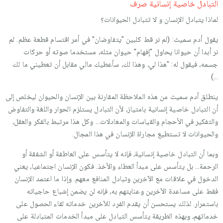
التبادل خاصية إنسانية صرف
لماذا يتبادل الإنسان و لا تتبادل الحيوانات؟
يقول أدم سميث: (لم نر قط كلبين "يتفاوضان" في أمر اقتسام قطعة عظم. لم
نر أبدا أن حيوانا يحاول "إفهام" حيوان مثله، مستخدما صوته أو حركات
جسمه، فيقول له: "هذا لي، وهذا لك، سأعطيك مالي مقابل أن تعطيني ما لك
...)
ينطلق أدم سميث من هذه الملاحظة المقارنة بين الإنسان والحيوان ليخلص إلى
أن التبادل خاصية إنسانية بامتياز، لأن التبادل يستلزم الحوار واللغة والتفاوض
والتفكير في الأحجام والقياسات والمعادلات... وكل هذا مرتبط بالفكر والعقل،
والحيوانات لا تستطيع مجاراة الإنسان في هذا المجال.
وبما أن التبادل خاصية إنسانية، فإنه لا يتأسس على العاطفة أو الشفقة أو
الرحمة... بل يتأسس على مبدأ العطاء والأخذ. فكون الإنسان اجتماعيا، يعني
الدخول في علاقات مع الآخرين وتبادل المنافع معهم. وإذا ما اعتمد الإنسان
فقط على مساعدة الآخرين وعنايتهم به، فإنه لن يضمن إشباع حاجياته
باستمرار. لذلك يستحسن أن يقدم الفرد للآخرين خدماته لقاء الحصول على
خدماتهم، وبهذه الطريقة يتأسس التبادل على مبدأ الخدمات المتبادلة على