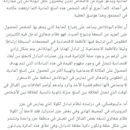
المادية ويدعو غيره من الأشخاص الذين يحضرون حفل البوتلاتش إلى مجاراته
في أعماله. كلما أحرق أو أتلف الشخص هذه السلع المادية كلما ارتفعت مكانته
في المجتمع، وهذا هونسق العطية.
أن نظام البوتلاتش يساعد على إشباع الحاجة التي يشعر بها الشخص للحصول
على المزيد من السمعة وذيوع الصيت. فهو نظام شعائري تدخل فيه الكثيرمن
الطقوس التي ترتبط فيها الأنظمة الاقتصادية في المجتمعات البسيطة ارتباطا
وثيقا بالأنظمة الاجتماعية. إن تبادل الهدايا في البوتلاتش يتم بشكل إرادي
على الرغم من وجود صفة الإلزامية فيه، وإن عمليات التبادل لاتخلو من أبعاد
اقتصادية تتمثل في وجود مفهوم القيمة في هذه التبادلات التي تتم بهدف
الحصول على المكانة الاجتماعية والهيبة أكثر من الحصول على السلع المادية،
إن الطقوس والشعائر التي تمارس في البوتلاتش تحافظ على الاستقرار
الاجتماعي لأنها تنظم قضية الأخذ والرد وتدعم أواصر العلاقات بين القبائل في
الوقت الذي تحتل العلاقة بين السلع منزلة ثانوية بالنسبة للعلاقة بين الأشخاص.
أما مالينوفسكي، في دراسته لنظام تبادل الكولا الذي يمارس في جزر
التروبرياند في المحيط الهادي وفي بعض جزر استراليا، فقد لاحظ أن الكولا
نظام شعائري تتبعه بعض القبائل التي تعيش في منطقة جزر واحدة وتنتشر
على شكل حلقة وتكون دائرة مغلقة للتبادل، وفي نطاق هذه الدائرة يتبادلون