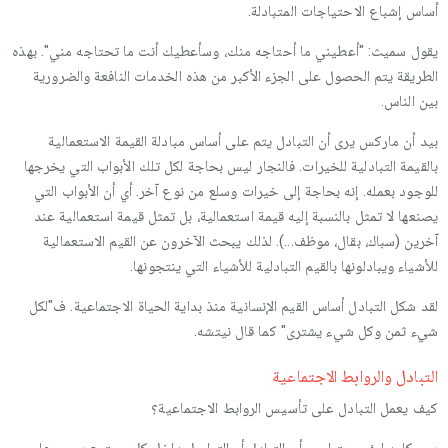
أساس إشباع الاحتياجات المتبادلة.
يقول سميث: "أعطيني ما أحتاجه منك، وسأعطيك أنت ما تحتاجه مني". بهذه
الطريقة يتم الحصول على الجزء الأكبر من هذه الخدمات النافعة والضرورية
بين الناس.
بيد أن ماركس يرى أن التبادل يتم على أساس مبادلة القيمة الاستعمالية
بالقيمة التبادلية للخيرات. فالنجار ليس بحاجة لكل تلك الأبواب التي يخرجها
للوجود بعمله. إنه بحاجة إلى خيرات وسلع من نوع آخر. أي أن الأبواب التي
يصنعها لا تمثل بالنسبة إليه قيمة استعمالية، بل تمثل قيمة استعمالية عند
آخرين (سباك، بقال، موظف...). لذلك يبحث الآخرون عن القيم الاستعمالية
للأشياء ويبادلونها بالقيم التبادلية للأشياء التي ينتجونها.
لقد شكل التبادل أساس القيم الإنسانية منذ بداية الحياة الاجتماعية. ف"لكل
شيء ثمن وكل شيء يشترى" كما قال نيتشه.
التبادل والروابط الاجتماعية
كيف يعمل التبادل على تأسيس الروابط الاجتماعية؟