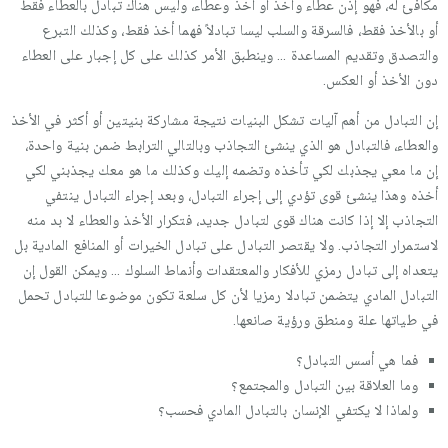
مكافئ له، فهو إذن عطاء وأخذ أو أخذ وعطاء، وليس هناك تبادل بالعطاء فقط
أو بالأخذ فقط، فالسرقة والسلب ليسا تبادلاً فهما أخذ فقط، وكذلك التبرع
والتصدق وتقديم المساعدة ... وينطبق الأمر كذلك على كل إجبار على العطاء
دون الأخذ أو العكس.
إن التبادل من أهم آليات تشكل البنيات نتيجة مشاركة بنيتين أو أكثر في الأخذ
والعطاء، فالتبادل هو الذي ينشئ التجاذب وبالتالي الترابط ضمن بنية واحدة،
إن ما معي يجذبك لكي تأخذه وتضمه إليك وكذلك ما هو معك يجذبني لكي
أخذه وهذا ينشئ قوى تؤدي إلى إجراء التبادل، وبعد إجراء التبادل ينتفي
التجاذب إلا إذا كانت هناك قوى لتبادل جديد، فتكرار الأخذ والعطاء لا بد منه
لاستمرار التجاذب. ولا يقتصر التبادل على تبادل الخيرات أو المنافع المادية بل
يتعداه إلى تبادل رمزي للأفكار والمعتقدات وأنماط السلوك ... ويمكن القول إن
التبادل المادي يتضمن تبادلا رمزيا لأن كل سلعة تكون موضوعا للتبادل تحمل
في طياتها علة ومنطق ورؤية صانعها.
فما هي أسس التبادل؟
وما العلاقة بين التبادل والمجتمع؟
ولماذا لا يكتفي الإنسان بالتبادل المادي فحسب؟