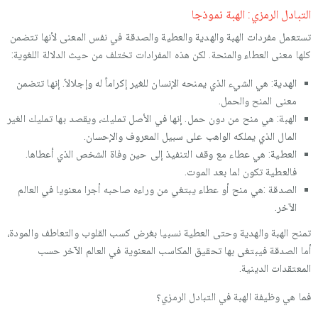
التبادل الرمزي: الهبة نموذجا
تستعمل مفردات الهبة والهدية والعطية والصدقة في نفس المعنى لأنها تتضمن
كلها معنى العطاء والمنحة. لكن هذه المفرادات تختلف من حيث الدلالة اللغوية:
الهدية: هي الشيء الذي يمنحه الإنسان للغير إكراماً له وإجلالاً. إنها تتضمن
معنى المنح والحمل.
الهبة: هي منح من دون حمل. إنها في الأصل تمليك، ويقصد بها تمليك الغير
المال الذي يملكه الواهب على سبيل المعروف والإحسان.
العطية: هي عطاء مع وقف التنفيذ إلى حين وفاة الشخص الذي أعطاها.
فالعطية تكون لما بعد الموت.
الصدقة :هي منح أو عطاء يبتغي من وراءه صاحبه أجرا معنويا في العالم
الآخر.
تمنح الهبة والهدية وحتى العطية نسبيا بغرض كسب القلوب والتعاطف والمودة،
أما الصدقة فيبتغى بها تحقيق المكاسب المعنوية في العالم الآخر حسب
المعتقدات الدينية.
فما هي وظيفة الهبة في التبادل الرمزي؟