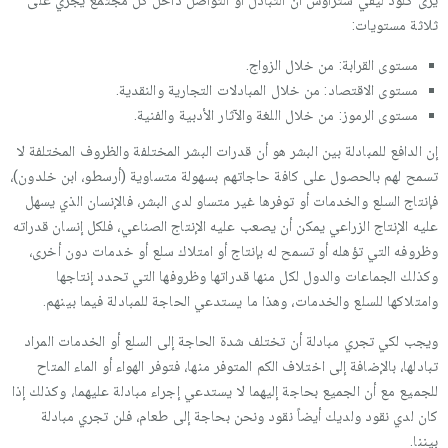
يرى كلود ليفي ستراوس أن التبادل أو التواصل داخل كل مجتمع يجري على
ثلاثة مستويات:
مستوى القرابة: من خلال الزواج.
مستوى الاقتصاد: من خلال المبادلات التجارية والنقدية.
مستوى الرموز: من خلال اللغة والآثار الأدبية والفنية.
إن الدافع للمبادلة بين البشر هو أن قدرات البشر المختلفة والظروف المختلفة لا
تسمح لهم بالحصول على كافة حاجاتهم بسهولة متساوية (أرسطو، ابن خلدون)،
فإنتاج السلع والخدمات أو توفرها غير متساو لدى البشر، فالإنسان الذي يسهل
عليه الإنتاج الزراعي يمكن أن يصعب عليه الإنتاج الصناعي، فلكل إنسان قدراته
وظروفه التي تؤهله أو تسمح له بإنتاج أو امتلاك سلع أو خدمات دون أخرى،
وكذلك الجماعات والدول لكل منها قدراتها وظروفها التي تحدد إنتاجها
وامتلاكها للسلع والخدمات، وهذا ما يستدعي الحاجة للمبادلة فيما بينهم.
ويجب لكي تجري مبادلة أن تختلف شدة الحاجة إلى السلع أو الخدمات المراد
تبادلها، بالإضافة إلى اختلاف الكم المتوفر منها، فتوفر الهواء أو الماء المتاح
للجميع مع أن الجميع بحاجة إليهما لا يستدعي إجراء مبادلة عليهما، وكذلك إذا
كان لدي نقود ولديك أيضاً نقود ونحن بحاجة إلى طعام، فلن تجري مبادلة
بيننا.