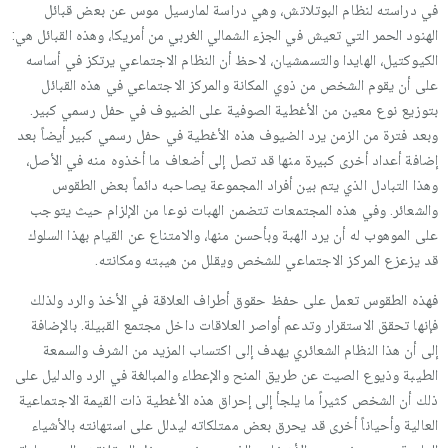
في دراسته لنظام البوتلاتش، وهي دراسة لمارسيل موس عن بعض قبائل
الهنود الحمر التي تعيش في الجزء الشمالي الغربي من أمريكا، وهذه القبائل هي:
الكيوكتيل، الهايدا والتسمشيان، لاحظ أن النظام الاجتماعي يرتكز في أساسه
على أن يقوم الشخص من ذوي المكانة والمركز الاجتماعي في هذه القبائل
بتوزيع نوع معين من الأغطية الصوفية على الضيوف في حفل رسمي كبير.
وبعد فترة من الزمن يرد الضيوف هذه الأغطية في حفل رسمي كبير أيضاً بعد
إضافة أعداد أخرى كبيرة منها قد تصل إلى أضعاف ما أخذوه منه في الأصل،
وهذا التبادل الذي يتم بين أفراد المجموعة يصاحبه دائماً بعض الطقوس
والشعائر. وفي هذه المجتمعات تتضمن الهبات نوعا من الإلزام حيث يتوجب
على الموهوب له أن يرد الهبة وبأحسن منها، والامتناع عن القيام بهذا السلوك
قد يزعزع المركز الاجتماعي للشخص ويقلل من هيبته ومكانته.
فهذه الطقوس تعمل على حفظ حقوق أطراف العلاقة في الأخذ والرد ولذلك
فإنها تحقق الاستقرار وتدعم أواصر العلاقات داخل مجتمع القبيلة. بالإضافة
إلى أن هذا النظام الشعائري يهدف إلى اكتساب المزيد من الشرف والسمعة
الطيبة وذيوع الصيت عن طريق المنح والإعطاء والمبالغة في الرد والدليل على
ذلك أن الشخص كثيراً ما يلجأ إلى إحراق هذه الأغطية ذات القيمة الاجتماعية
العالية وأحياناً أخرى قد يحرق بعض ممتلكاته ليدلل على استهانته بالأشياء