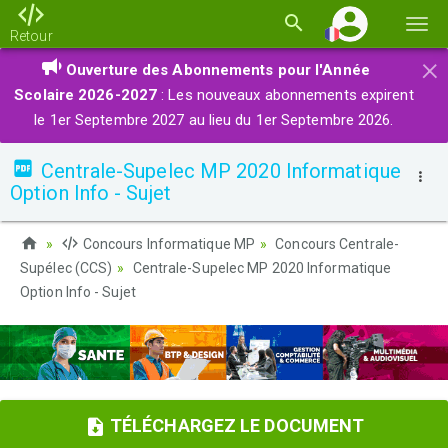
Basc
Retour
la
×
Ouverture des Abonnements pour l'Année
navi
Scolaire 2026-2027
: Les nouveaux abonnements expirent
le 1er Septembre 2027 au lieu du 1er Septembre 2026.
Centrale-Supelec MP 2020 Informatique
Option Info - Sujet
Concours Informatique MP
Concours Centrale-
Supélec (CCS)
Centrale-Supelec MP 2020 Informatique
Option Info - Sujet
TÉLÉCHARGEZ LE DOCUMENT