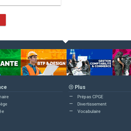
nce
Plus
maire
Prépas CPGE
lège
Divertissement
ée
Vocabulaire