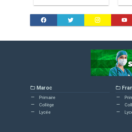
Maroc
Fra
Primaire
Pri
Collège
Col
Lycée
Lyc