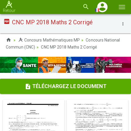
Basc
Retour
la
CNC MP 2018 Maths 2 Corrigé
navi
Concours Mathématiques MP
Concours National
Commun (CNC)
CNC MP 2018 Maths 2 Corrigé
TÉLÉCHARGEZ LE DOCUMENT