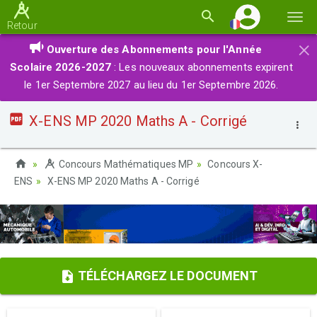
Basc
Retour
la
×
Ouverture des Abonnements pour l'Année
navi
Scolaire 2026-2027
: Les nouveaux abonnements expirent
le 1er Septembre 2027 au lieu du 1er Septembre 2026.
X-ENS MP 2020 Maths A - Corrigé
Concours Mathématiques MP
Concours X-
ENS
X-ENS MP 2020 Maths A - Corrigé
TÉLÉCHARGEZ LE DOCUMENT