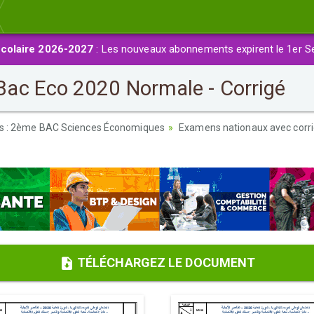
colaire 2026-2027
: Les nouveaux abonnements expirent le 1er S
ac Eco 2020 Normale - Corrigé
es : 2ème BAC Sciences Économiques
Examens nationaux avec corr
TÉLÉCHARGEZ LE DOCUMENT