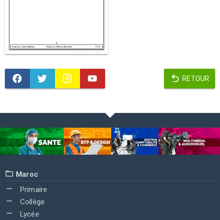
RETOUR
Maroc
Primaire
Collège
Lycée