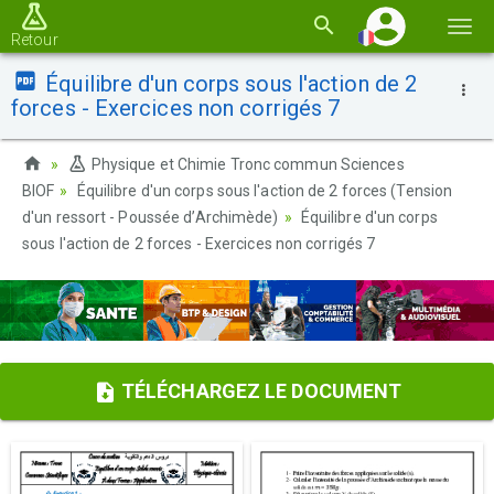
Basc
Retour
la
Équilibre d'un corps sous l'action de 2
navi
forces - Exercices non corrigés 7
Physique et Chimie Tronc commun Sciences
BIOF
Équilibre d'un corps sous l'action de 2 forces (Tension
d'un ressort - Poussée d’Archimède)
Équilibre d'un corps
sous l'action de 2 forces - Exercices non corrigés 7
TÉLÉCHARGEZ LE DOCUMENT