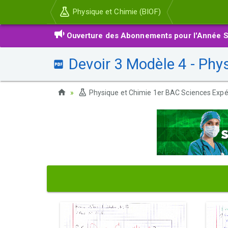
Physique et Chimie (BIOF)
Ouverture des Abonnements pour l'Année S
Devoir 3 Modèle 4 - Phy
Physique et Chimie 1er BAC Sciences Expé