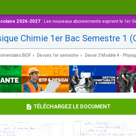
colaire 2026-2027
: Les nouveaux abonnements expirent le 1er S
sique Chimie 1er Bac Semestre 1 (C
rimentales BIOF
Devoirs 1er semestre
Devoir 3 Modèle 4 - Physi
TÉLÉCHARGEZ LE DOCUMENT