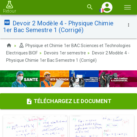
Basc
Retour
la
Devoir 2 Modèle 4 - Physique Chimie
navi
1er Bac Semestre 1 (Corrigé)
Physique et Chimie 1er BAC Sciences et Technologies
Electriques BIOF
Devoirs 1er semestre
Devoir 2 Modèle 4 -
Physique Chimie 1er Bac Semestre 1 (Corrigé)
TÉLÉCHARGEZ LE DOCUMENT