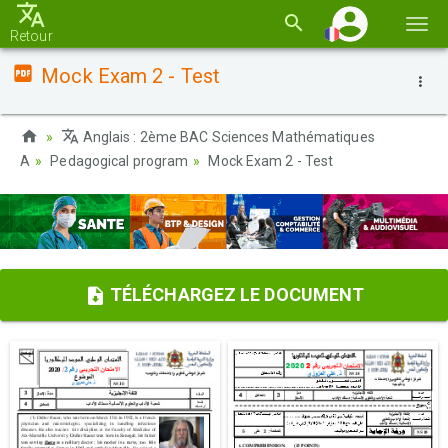
Basc
Retour
la
Mock Exam 2 - Test
navi
Anglais : 2ème BAC Sciences Mathématiques
A
Pedagogical program
Mock Exam 2 - Test
TÉLÉCHARGEZ LE DOCUMENT