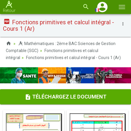
Basc
Retour
la
Fonctions primitives et calcul intégral -
navi
Cours 1 (Ar)
Mathématiques : 2ème BAC Sciences de Gestion
Comptable (SGC)
Fonctions primitives et calcul
intégral
Fonctions primitives et calcul intégral - Cours 1 (Ar)
TÉLÉCHARGEZ LE DOCUMENT