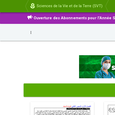
Sciences de la Vie et de la Terre (SVT)
Ouverture des Abonnements pour l'Année S