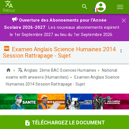
Basc
Retour
la
×
Ouverture des Abonnements pour l'Année
navi
Scolaire 2026-2027
: Les nouveaux abonnements expirent
le 1er Septembre 2027 au lieu du 1er Septembre 2026.
Examen Anglais Science Humaines 2014
Session Rattrapage - Sujet
Anglais: 2ème BAC Sciences Humaines
National
exams with answers (Humanities)
Examen Anglais Science
Humaines 2014 Session Rattrapage - Sujet
TÉLÉCHARGEZ LE DOCUMENT