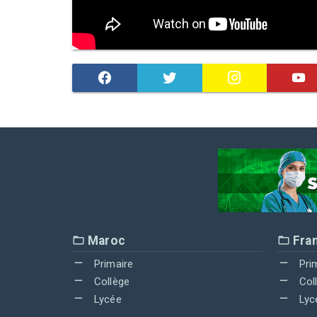
Maroc
Fra
Primaire
Pri
Collège
Col
Lycée
Lyc