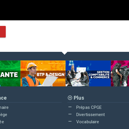
nce
Plus
maire
Prépas CPGE
lège
Divertissement
ée
Vocabulaire