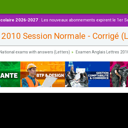
colaire 2026-2027
: Les nouveaux abonnements expirent le 1er S
 2010 Session Normale - Corrigé (
National exams with answers (Letters)
Examen Anglais Lettres 201