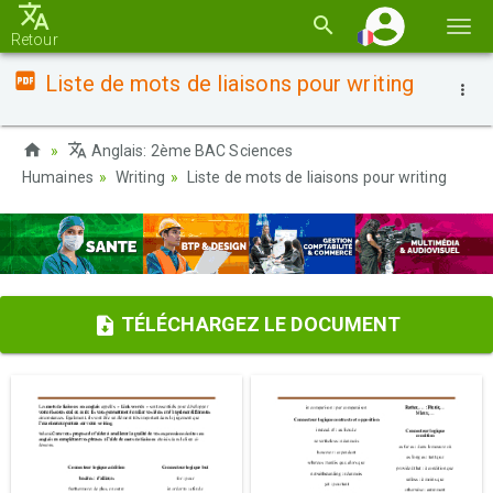
Basc
Retour
la
Liste de mots de liaisons pour writing
navi
Anglais: 2ème BAC Sciences
Humaines
Writing
Liste de mots de liaisons pour writing
TÉLÉCHARGEZ LE DOCUMENT