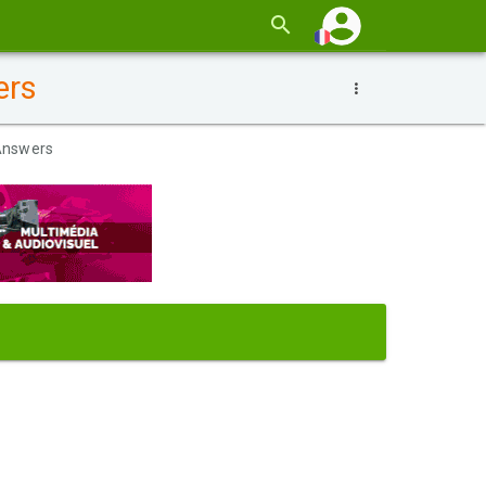
ers
 Answers