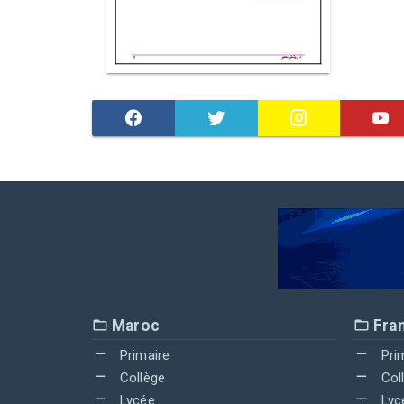
Maroc
Fra
Primaire
Pri
Collège
Col
Lycée
Lyc