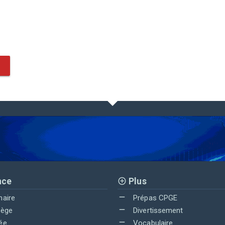
nce
Plus
maire
Prépas CPGE
lège
Divertissement
ée
Vocabulaire