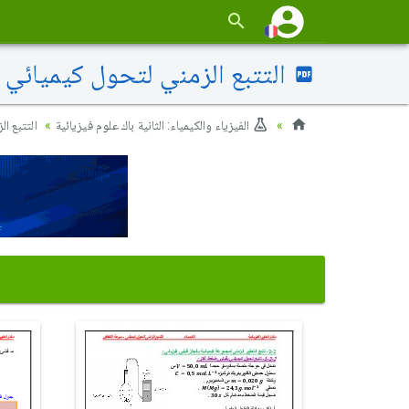
التتبع الزمني لتحول كيميائي -
الفيزياء والكيمياء: الثانية باك علوم فيزيائية
التتبع ا