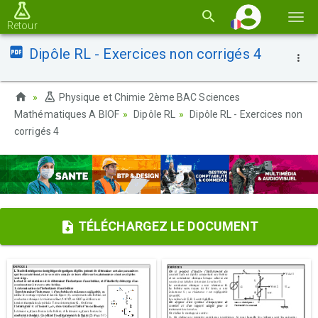
Basc
Retour
la
Dipôle RL - Exercices non corrigés 4
navi
Physique et Chimie 2ème BAC Sciences
Mathématiques A BIOF
Dipôle RL
Dipôle RL - Exercices non
corrigés 4
TÉLÉCHARGEZ LE DOCUMENT