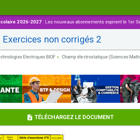
colaire 2026-2027
: Les nouveaux abonnements expirent le 1er S
 Exercices non corrigés 2
chnologies Electriques BIOF
Champ électrostatique (Sciences Math
TÉLÉCHARGEZ LE DOCUMENT