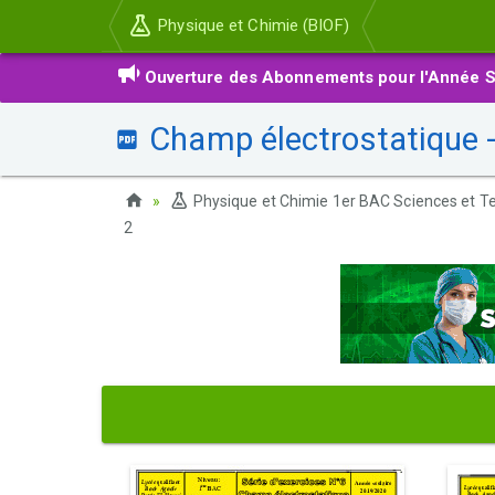
Physique et Chimie (BIOF)
Ouverture des Abonnements pour l'Année S
Champ électrostatique -
Physique et Chimie 1er BAC Sciences et Te
2