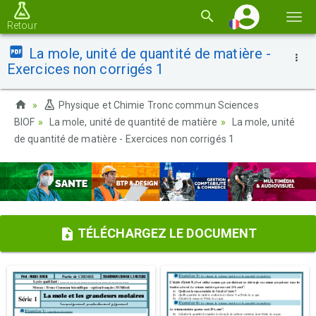
Basc
Retour
la
La mole, unité de quantité de matière -
navi
Exercices non corrigés 1
Physique et Chimie Tronc commun Sciences
BIOF
La mole, unité de quantité de matière
La mole, unité
de quantité de matière - Exercices non corrigés 1
TÉLÉCHARGEZ LE DOCUMENT