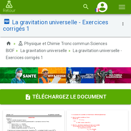
Basc
Retour
la
La gravitation universelle - Exercices
navi
corrigés 1
Physique et Chimie Tronc commun Sciences
BIOF
La gravitation universelle
La gravitation universelle -
Exercices corrigés 1
TÉLÉCHARGEZ LE DOCUMENT