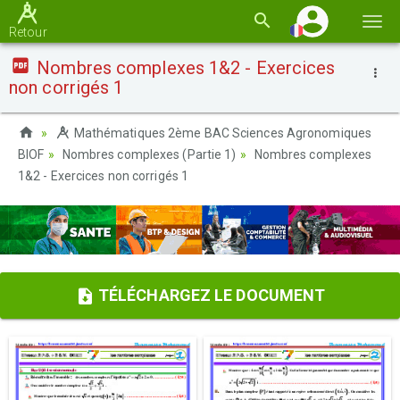
Basc
Retour
la
Nombres complexes 1&2 - Exercices
navi
non corrigés 1
Mathématiques 2ème BAC Sciences Agronomiques
BIOF
Nombres complexes (Partie 1)
Nombres complexes
1&2 - Exercices non corrigés 1
TÉLÉCHARGEZ LE DOCUMENT