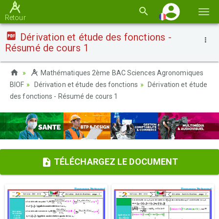
Basc
Retour
la
Dérivation et étude des fonctions -
navi
Résumé de cours 1
Mathématiques 2ème BAC Sciences Agronomiques
BIOF
Dérivation et étude des fonctions
Dérivation et étude
des fonctions - Résumé de cours 1
TÉLÉCHARGEZ LE DOCUMENT