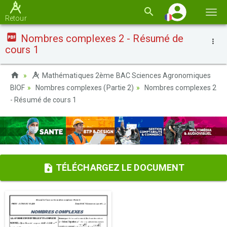
Basc
Retour
la
Nombres complexes 2 - Résumé de
navi
cours 1
Mathématiques 2ème BAC Sciences Agronomiques
BIOF
Nombres complexes (Partie 2)
Nombres complexes 2
- Résumé de cours 1
TÉLÉCHARGEZ LE DOCUMENT