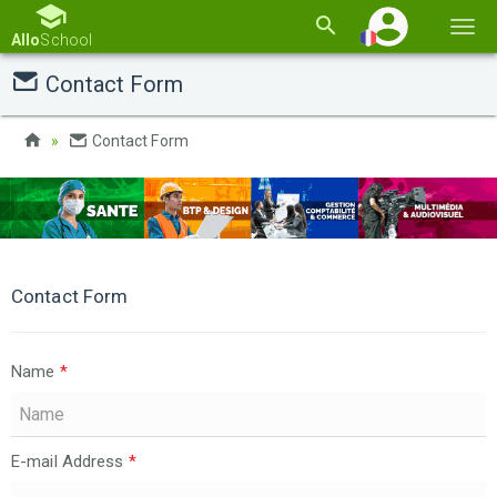
Basc
Allo
School
la
Contact Form
navi
Contact Form
Contact Form
Name
*
E-mail Address
*