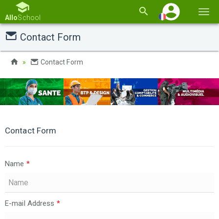
Basc
Allo
School
la
Contact Form
navi
Contact Form
Contact Form
Name
*
E-mail Address
*