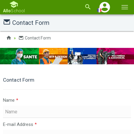
Basc
Allo
School
la
Contact Form
navi
Contact Form
Contact Form
Name
*
E-mail Address
*