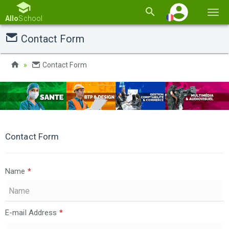
Basc
Allo
School
la
Contact Form
navi
Contact Form
Contact Form
Name
*
E-mail Address
*