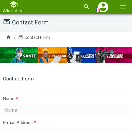
Basc
Allo
School
la
Contact Form
navi
Contact Form
Contact Form
Name
*
E-mail Address
*