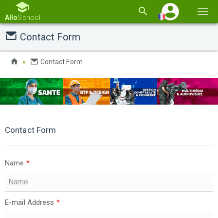
Basc
Allo
School
la
Contact Form
navi
Contact Form
Contact Form
Name
*
E-mail Address
*