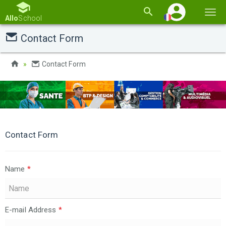
Basc
Allo
School
la
Contact Form
navi
Contact Form
Contact Form
Name
*
E-mail Address
*