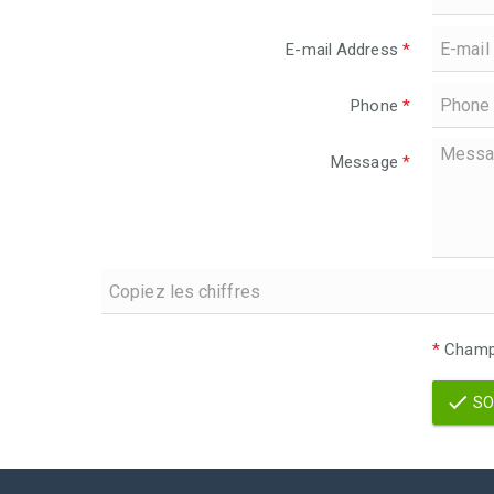
E-mail Address
*
Phone
*
Message
*
*
Champs
SO