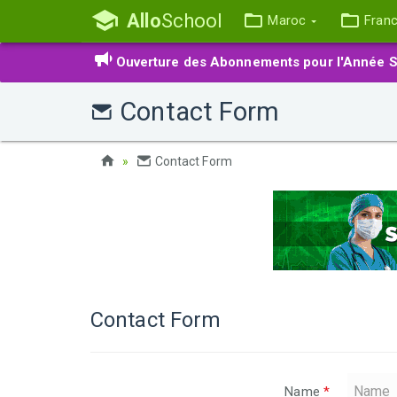
Allo
School
Maroc
Fran
Ouverture des Abonnements pour l'Année S
Contact Form
Contact Form
Contact Form
Name
*