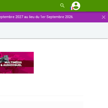
×
eptembre 2027 au lieu du 1er Septembre 2026.