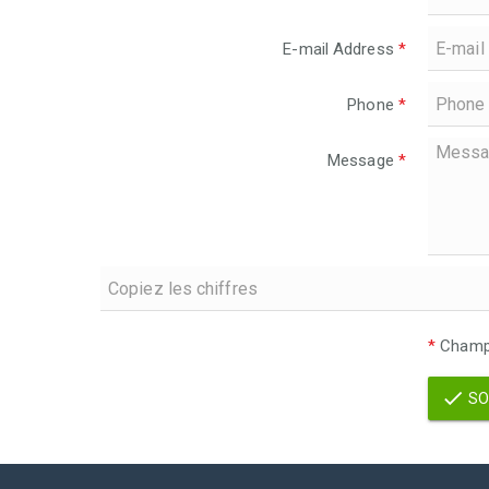
E-mail Address
*
Phone
*
Message
*
*
Champs
SO