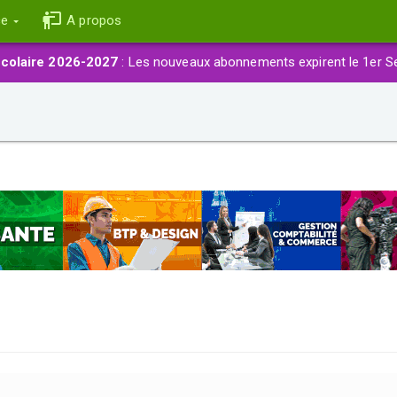
ce
A propos
colaire 2026-2027
: Les nouveaux abonnements expirent le 1er S